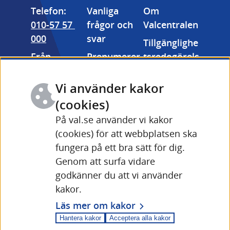
Telefon: 
Vanliga 
Om 
010-57 57 
frågor och 
Valcentralen
000
svar
Tillgänglighe
Från 
Prenumerer
tsredogörels
utlandet: 
a på våra 
e
+46 (0) 10-57 
nyhetsbrev
Vi använder kakor
Kakor 
57 000
Valmyndigh
(cookies)
(cookies)
Fler 
etens 
På val.se använder vi kakor
Länk till annan webbpla
kontaktuppg
bildarkiv
(cookies) för att webbplatsen ska
ifter och 
fungera på ett bra sätt för dig.
Driftinforma
öppettider
Genom att surfa vidare
tion Valid 
Länk till annan webbplats
godkänner du att vi använder
(val.se)
kakor.
Läs mer om kakor
Hantera kakor
Acceptera alla kakor