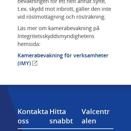
bevakningen för ett helt annat syfte, 
t.ex. skydd mot inbrott, gäller den inte 
vid röstmottagning och rösträkning.
Läs mer om kamerabevakning på 
Integritetsskyddsmyndighetens 
hemsida:
Kamerabevakning för verksamheter 
Länk till annan webbplats.
(IMY)
Kontakta 
Hitta 
Valcentr
oss
snabbt
alen