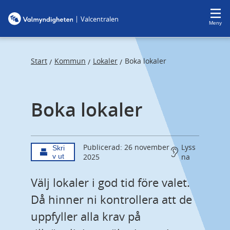
F
F
|
Valcentralen
o
o
Meny
c
c
u
u
s
s
Start
Kommun
Lokaler
Boka lokaler
/
/
/
t
t
r
r
Boka lokaler
a
a
p
p
s
e
t
n
Publicerad: 26 november
Lyss
Skri
v ut
2025
na
a
d
r
Välj lokaler i god tid före valet. 
t
Då hinner ni kontrollera att de 
uppfyller alla krav på 