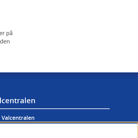
r på 
den 
lcentralen
Valcentralen
lgänglighetsredogörelse