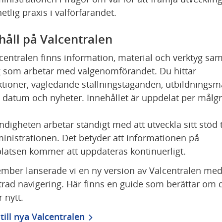
etlig praxis i valförfarandet. 
håll på Valcentralen
centralen finns information, material och verktyg sam
g som arbetar med valgenomförandet. Du hittar 
ktioner, vägledande ställningstaganden, utbildningsmat
a datum och nyheter. Innehållet är uppdelat per målg
digheten arbetar ständigt med att utveckla sitt stöd ti
inistrationen. Det betyder att informationen på 
atsen kommer att uppdateras kontinuerligt.
ember lanserade vi en ny version av Valcentralen med
trad navigering. Här finns en guide som berättar om d
 nytt.
till nya Valcentralen