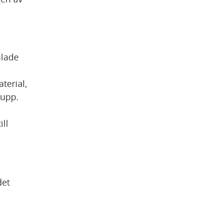
lade 
erial, 
rupp.
ll 
 
et 