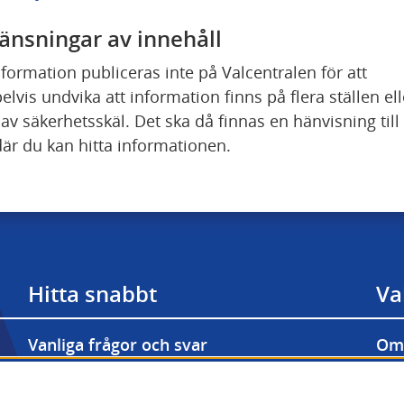
änsningar av innehåll
nformation publiceras inte på Valcentralen för att 
lvis undvika att information finns på flera ställen elle
av säkerhetsskäl. Det ska då finnas en hänvisning till 
där du kan hitta informationen.
Hitta snabbt
Va
Vanliga frågor och svar
Om 
Prenumerera på våra nyhetsbrev
Til