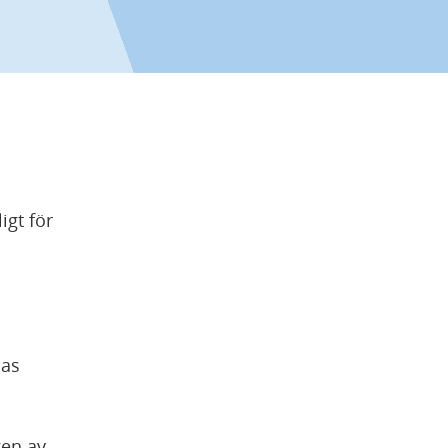
gt för 
as 
en av 