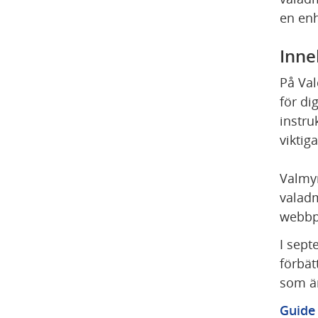
en enh
Inne
På Val
för di
instru
viktig
Valmyn
valadm
webbpl
I sept
förbät
som är
Guide 