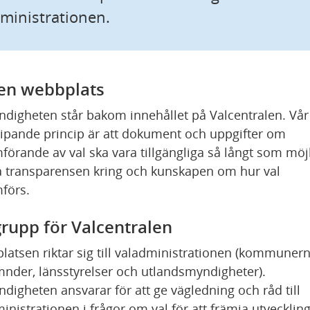
ministrationen.
en webbplats
digheten står bakom innehållet på Valcentralen. Vår 
ipande princip är att dokument och uppgifter om 
örande av val ska vara tillgängliga så långt som möjli
a transparensen kring och kunskapen om hur val 
förs.
rupp för Valcentralen
atsen riktar sig till valadministrationen (kommunern
nder, länsstyrelser och utlandsmyndigheter). 
digheten ansvarar för att ge vägledning och råd till 
inistrationen i frågor om val för att främja utveckling