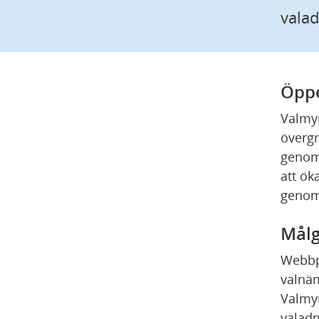
valad
Öpp
Valmyn
övergr
genomf
att ök
genom
Målg
Webbpl
valnäm
Valmyn
valadm