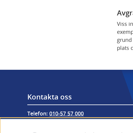
Avgr
Viss i
exempe
grund 
plats 
Kontakta oss
Telefon: 
010-57 57 000
Från utlandet: 
+46 (0) 10-57 57 000