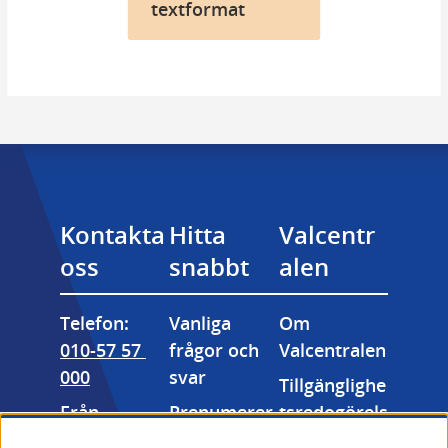
textformat
Kontakta 
Hitta 
Valcentr
oss
snabbt
alen
Telefon: 
Vanliga 
Om 
010-57 57 
frågor och 
Valcentralen
000
svar
Tillgänglighe
Från 
Prenumerer
tsredogörels
utlandet: 
a på våra 
e