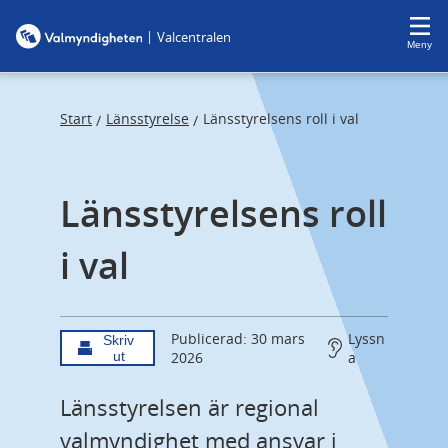
F
F
|
Valcentralen
o
o
Meny
c
c
u
u
s
s
Start
Länsstyrelse
Länsstyrelsens roll i val
/
/
t
t
r
r
Länsstyrelsens roll 
a
a
p
p
i val
s
e
t
n
a
d
r
Publicerad: 30 mars
Lyssn
Skriv
ut
2026
a
t
Länsstyrelsen är regional 
valmyndighet med ansvar i 