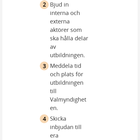
Bjud in 
Vad säger 
interna och 
bestämmelserna?
externa 
I vallagen 3 kap 2 § står det 
aktörer som 
att länsstyrelsen är regional 
ska hålla delar 
valmyndighet med ansvar i 
av 
länet för frågor om val och 
utbildningen.
för utbildning av 
Meddela tid 
valnämnderna.
och plats för 
I vallagen 3 kap 1 § står att 
utbildningen 
den centrala valmyndigheten 
till 
inför varje val ska ta fram 
Valmyndighet
utbildningsmaterial 
en.
avseende valet. Materialet 
Skicka 
ska tillhandahållas 
inbjudan till 
länsstyrelserna och 
era 
valnämnderna.