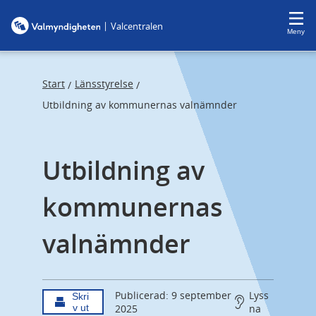
F
F
|
Valcentralen
o
o
Meny
c
c
u
u
s
s
Start
Länsstyrelse
/
/
t
t
Utbildning av kommunernas valnämnder
r
r
a
a
Utbildning av 
p
p
s
e
kommunernas 
t
n
a
d
valnämnder
r
t
Publicerad: 9 september
Lyss
Skri
v ut
2025
na