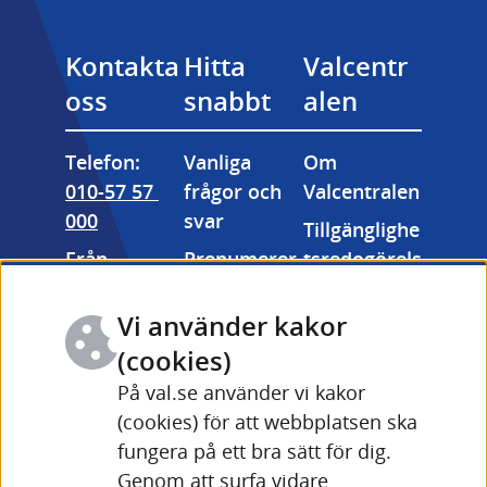
Kontakta 
Hitta 
Valcentr
oss
snabbt
alen
Telefon: 
Vanliga 
Om 
010-57 57 
frågor och 
Valcentralen
000
svar
Tillgänglighe
Från 
Prenumerer
tsredogörels
utlandet: 
a på våra 
e
+46 (0) 10-57 
nyhetsbrev
Vi använder kakor
Kakor 
57 000
(cookies)
Valmyndigh
(cookies)
Fler 
etens 
På val.se använder vi kakor
Länk till annan webbpla
kontaktuppg
bildarkiv
(cookies) för att webbplatsen ska
ifter och 
fungera på ett bra sätt för dig.
Driftinforma
öppettider
Genom att surfa vidare
tion Valid 