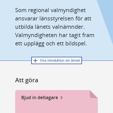
Som regional valmyndighet 
ansvarar länsstyrelsen för att 
utbilda länets valnämnder. 
Valmyndigheten har tagit fram 
ett upplägg och ett bildspel.
Visa introduktion om ämnet
Introduktion om utbildning 
av kommunernas 
Att göra
valnämnder
Länsstyrelserna ska utbilda 
Bjud in deltagare
valnämnderna i kommunerna. 
Tidigare har denna utbildning varit 