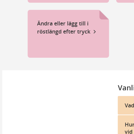
Röst
Val
Ändra eller lägg till i
röstlängd efter tryck
Sky
Rät
Kom
Vanl
Rös
Vad
Hur
vid