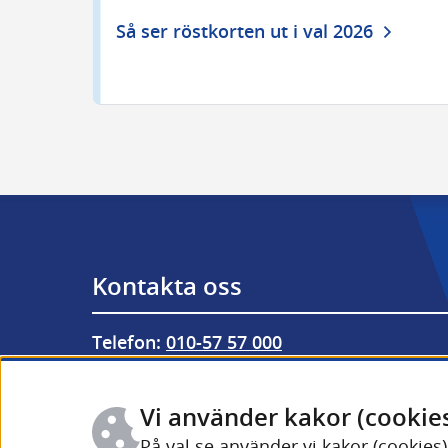
Så ser röstkorten ut i val 2026
Kontakta oss
Telefon: 
010-57 57 000
Från utlandet: 
+46 (0) 10-57 57 000
Fler kontaktuppgifter och öppettider
Vi använder kakor (cookie
På val.se använder vi kakor (cookies