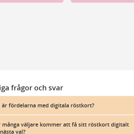
kort till väljare
myndigheten tar fram röstlängder
ddade personuppgifter
telser i röstlängden
munen arkiverar röstlängderna
iga frågor och svar
tlängden är en allmän handling
 är fördelarna med digitala röstkort?
 många väljare kommer att få sitt röstkort digitalt
 nästa val?