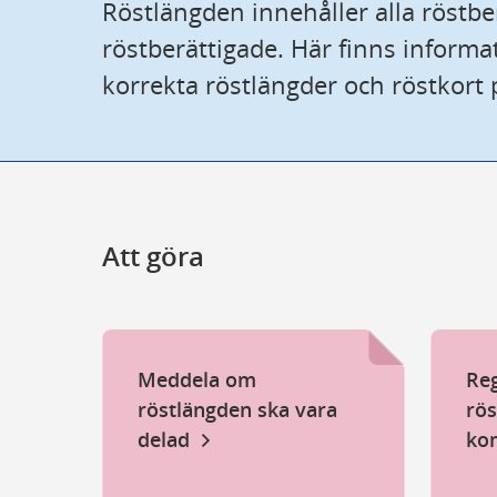
Röstlängden innehåller alla röstberä
röstberättigade. Här finns informat
korrekta röstlängder och röstkort p
Intr
Här får
Att göra
fram r
bland 
Rös
Meddela om
Reg
röstlängden ska vara
rös
delad
ko
Rös