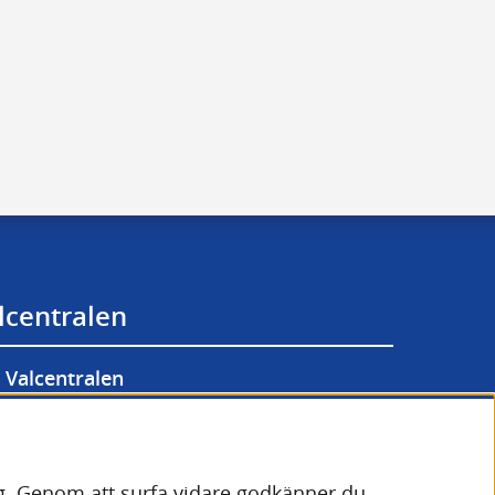
lcentralen
Valcentralen
lgänglighetsredogörelse
lats.
or (cookies)
bbplats.
dig. Genom att surfa vidare godkänner du