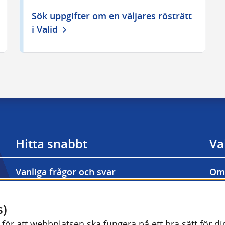
Sök uppgifter om en väljares rösträtt
i Valid
Hitta snabbt
Va
Vanliga frågor och svar
Om 
Prenumerera på våra nyhetsbrev
Til
Länk till annan webbp
Valmyndighetens bildarkiv
Kak
s)
Länk till annan we
) för att webbplatsen ska fungera på ett bra sätt för 
Driftinformation Valid (val.se)