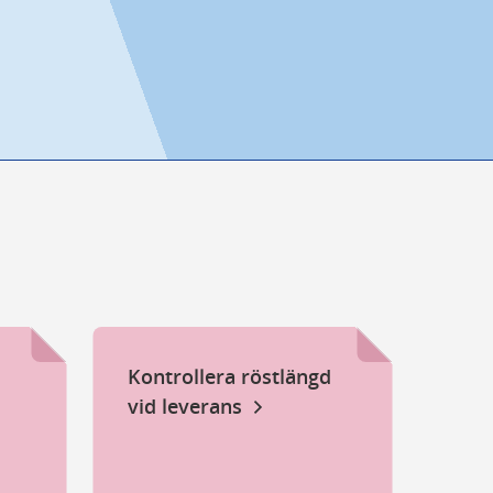
kort
tar 
om 
Kontrollera röstlängd
vid leverans