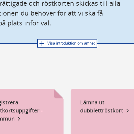
ttigade och röstkorten skickas till alla 
ionen du behöver för att vi ska få 
å plats inför val.
Visa introduktion om ämnet
oduktion till rösträtt, röstlängd och röst
 ni en introduktion till när rösträtten fastställs, hur vi 
östlängder och hur vi skickar information till väljare 
annat deras rösträtt.
trätt i allmänna val
istrera
Lämna ut
tkortsuppgifter -
dubblettröstkort
mmun
trätten fastställs 30 dagar före valdagen