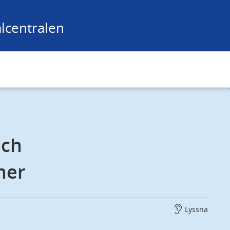
lcentralen
ch 
ner
Lyssna