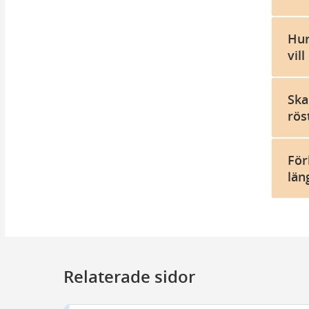
Hur
vil
Ska
rös
För
län
Relaterade sidor