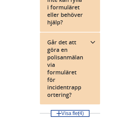
i formuläret
eller behöver
hjälp?
Går det att
göra en
polisanmälan
via
formuläret
för
incidentrapp
ortering?
Visa fler
(4)