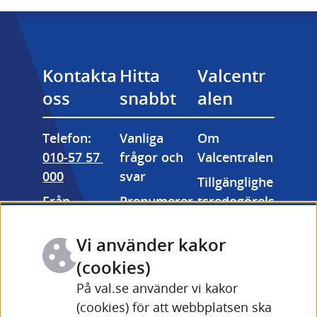
Kontakta 
Hitta 
Valcentr
oss
snabbt
alen
Telefon: 
Vanliga 
Om 
010-57 57 
frågor och 
Valcentralen
000
svar
Tillgänglighe
Från 
Prenumerer
tsredogörels
utlandet: 
a på våra 
e
+46 (0) 10-57 
nyhetsbrev
Vi använder kakor
Kakor 
57 000
Valmyndigh
(cookies)
(cookies)
Fler 
etens 
På val.se använder vi kakor
Länk till annan webbpla
kontaktuppg
bildarkiv
(cookies) för att webbplatsen ska