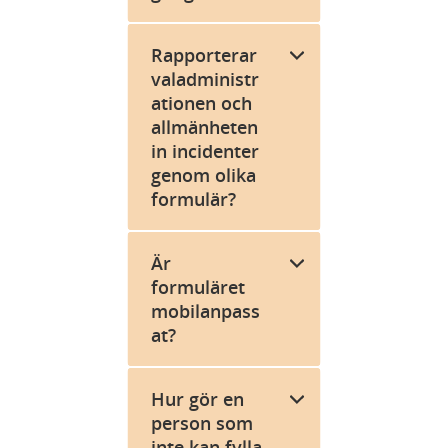
Rapporterar
valadministr
ationen och
allmänheten
in incidenter
genom olika
formulär?
Är
formuläret
mobilanpass
at?
Hur gör en
person som
inte kan fylla