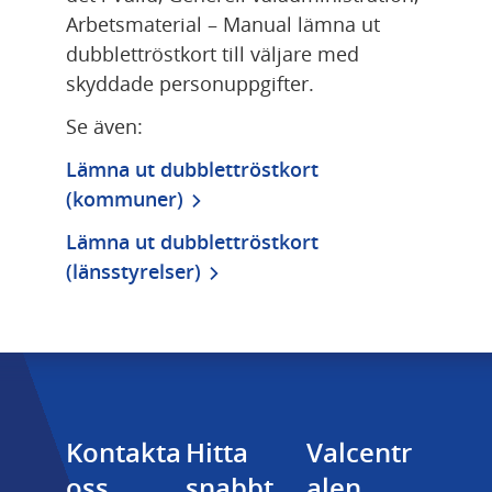
Arbetsmaterial – Manual lämna ut 
dubblettröstkort till väljare med 
skyddade personuppgifter.
Se även:
Lämna ut dubblettröstkort 
(kommuner)
Lämna ut dubblettröstkort 
(länsstyrelser)
Kontakta 
Hitta 
Valcentr
oss
snabbt
alen