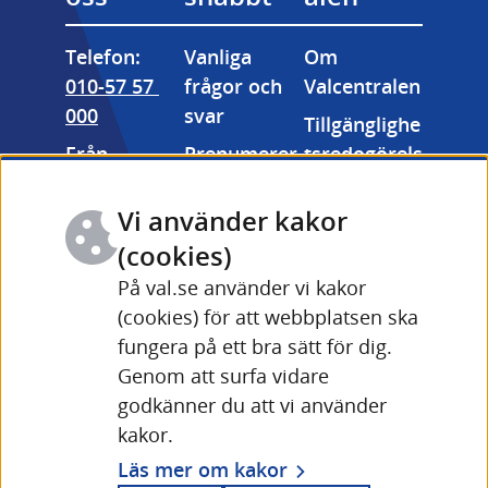
Telefon: 
Vanliga 
Om 
010-57 57 
frågor och 
Valcentralen
000
svar
Tillgänglighe
Från 
Prenumerer
tsredogörels
utlandet: 
a på våra 
e
+46 (0) 10-57 
nyhetsbrev
Vi använder kakor
Kakor 
57 000
Valmyndigh
(cookies)
(cookies)
Fler 
etens 
På val.se använder vi kakor
Länk till annan webbpla
kontaktuppg
bildarkiv
(cookies) för att webbplatsen ska
ifter och 
fungera på ett bra sätt för dig.
Driftinforma
öppettider
Genom att surfa vidare
tion Valid 
Länk till annan webbplats
godkänner du att vi använder
(val.se)
kakor.
Läs mer om kakor