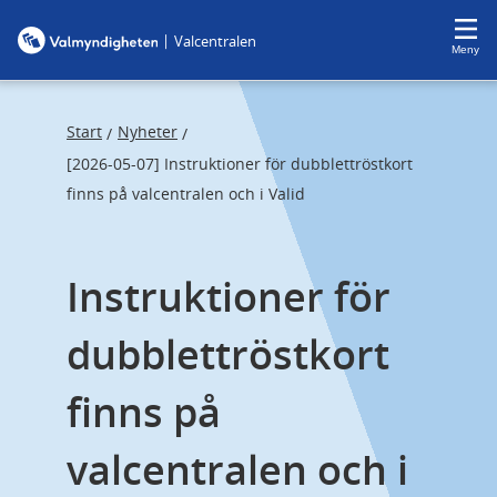
F
F
|
Valcentralen
o
o
Meny
c
c
u
u
s
s
Start
Nyheter
/
/
t
t
[2026-05-07] Instruktioner för dubblettröstkort
r
r
finns på valcentralen och i Valid
a
a
p
p
Instruktioner för 
s
e
t
n
dubblettröstkort 
a
d
r
finns på 
t
valcentralen och i 