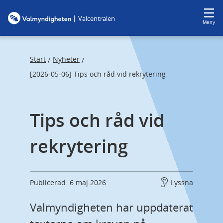
F
F
|
Valcentralen
o
o
Meny
c
c
u
u
s
s
Start
Nyheter
/
/
t
t
[2026-05-06] Tips och råd vid rekrytering
r
r
a
a
Tips och råd vid 
p
p
s
e
rekrytering
t
n
a
d
r
t
Publicerad: 6 maj 2026
Lyssna
Valmyndigheten har uppdaterat 