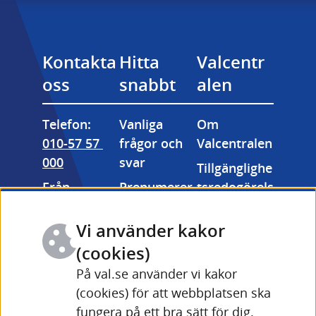
Kontakta 
Hitta 
Valcentr
oss
snabbt
alen
Telefon: 
Vanliga 
Om 
010-57 57 
frågor och 
Valcentralen
000
svar
Tillgänglighe
Från 
Prenumerer
tsredogörels
utlandet: 
a på våra 
e
+46 (0) 10-57 
nyhetsbrev
Vi använder kakor
Kakor 
57 000
Valmyndigh
(cookies)
(cookies)
Fler 
etens 
På val.se använder vi kakor
Länk till annan webbpla
kontaktuppg
bildarkiv
(cookies) för att webbplatsen ska
ifter och 
fungera på ett bra sätt för dig.
Driftinforma