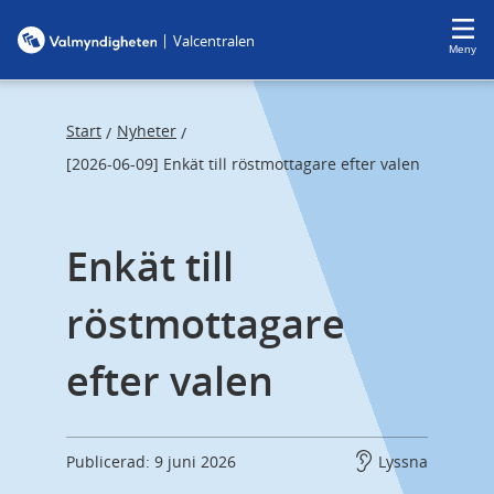
F
F
|
Valcentralen
o
o
Meny
c
c
u
u
s
s
Start
Nyheter
/
/
t
t
[2026-06-09] Enkät till röstmottagare efter valen
r
r
a
a
Enkät till 
p
p
s
e
röstmottagare 
t
n
a
d
efter valen
r
t
Publicerad: 9 juni 2026
Lyssna