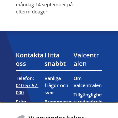
måndag 14 september på 
eftermiddagen.
Kontakta 
Hitta 
Valcentr
oss
snabbt
alen
Telefon: 
Vanliga 
Om 
010-57 57 
frågor och 
Valcentralen
000
svar
Tillgänglighe
Från 
Prenumerer
tsredogörels
utlandet: 
a på våra 
e
+46 (0) 10-57 
nyhetsbrev
Vi använder kakor
Kakor 