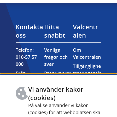
Kontakta 
Hitta 
Valcentr
oss
snabbt
alen
Telefon: 
Vanliga 
Om 
010-57 57 
frågor och 
Valcentralen
000
svar
Tillgänglighe
Från 
Prenumerer
tsredogörels
utlandet: 
a på våra 
e
+46 (0) 10-57 
nyhetsbrev
Vi använder kakor
Kakor 
57 000
Valmyndigh
(cookies)
(cookies)
Fler 
etens 
På val.se använder vi kakor
Länk till annan webbpla
kontaktuppg
bildarkiv
(cookies) för att webbplatsen ska