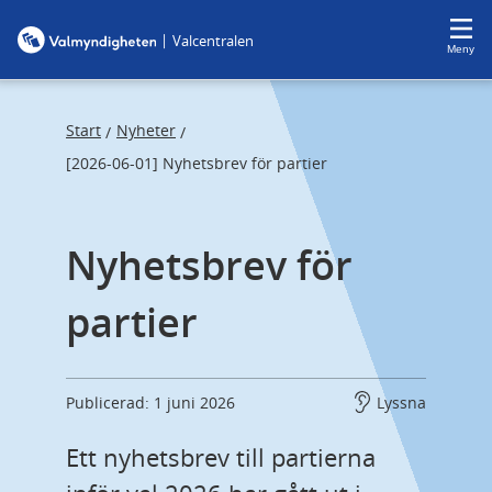
F
F
|
Valcentralen
o
o
Meny
c
c
u
u
s
s
Start
Nyheter
/
/
t
t
[2026-06-01] Nyhetsbrev för partier
r
r
a
a
Nyhetsbrev för 
p
p
s
e
partier
t
n
a
d
r
t
Publicerad: 1 juni 2026
Lyssna
Ett nyhetsbrev till partierna 