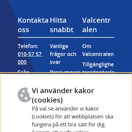
Kontakta 
Hitta 
Valcentr
oss
snabbt
alen
Telefon: 
Vanliga 
Om 
010-57 57 
frågor och 
Valcentralen
000
svar
Tillgänglighe
Från 
Prenumerer
tsredogörels
utlandet: 
a på våra 
e
+46 (0) 10-57 
nyhetsbrev
Vi använder kakor
Kakor 
57 000
Valmyndigh
(cookies)
(cookies)
Fler 
etens 
På val.se använder vi kakor
Länk till annan webbpla
kontaktuppg
bildarkiv
(cookies) för att webbplatsen ska
ifter och 
fungera på ett bra sätt för dig.
Driftinforma
öppettider