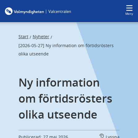
F
F
|
Valcentralen
o
o
Meny
c
c
u
u
s
s
Start
Nyheter
/
/
t
t
[2026-05-27] Ny information om förtidsrösters
r
r
olika utseende
a
a
p
p
Ny information 
s
e
t
n
om förtidsrösters 
a
d
r
olika utseende
t
Publicerad: 27 maj 2026
Lyssna