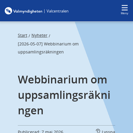
F
F
|
Valcentralen
o
o
Meny
c
c
u
u
s
s
Start
Nyheter
/
/
t
t
[2026-05-07] Webbinarium om
r
r
uppsamlingsräkningen
a
a
p
p
Webbinarium om 
s
e
t
n
uppsamlingsräkni
a
d
r
ngen
t
Publicerad: 7 maj 2026
Lyssna