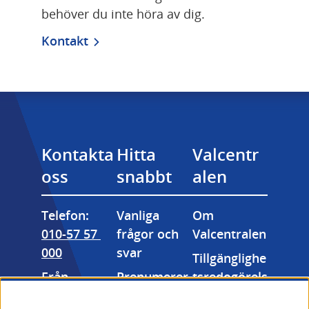
behöver du inte höra av dig.
Kontakt
Kontakta 
Hitta 
Valcentr
oss
snabbt
alen
Telefon: 
Vanliga 
Om 
010-57 57 
frågor och 
Valcentralen
000
svar
Tillgänglighe
Från 
Prenumerer
tsredogörels
utlandet: 
a på våra 
e