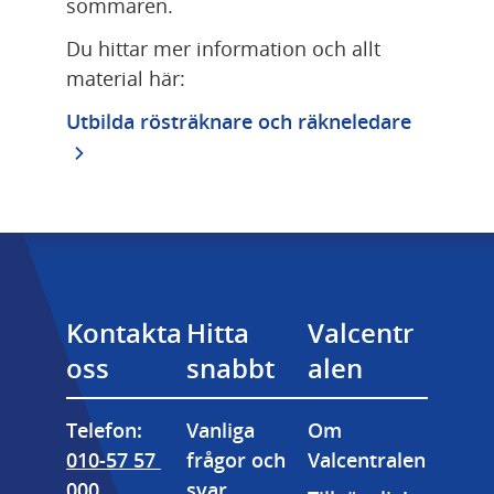
sommaren.
Du hittar mer information och allt 
material här:
Utbilda rösträknare och räkneledare
Kontakta 
Hitta 
Valcentr
oss
snabbt
alen
Telefon: 
Vanliga 
Om 
010-57 57 
frågor och 
Valcentralen
000
svar