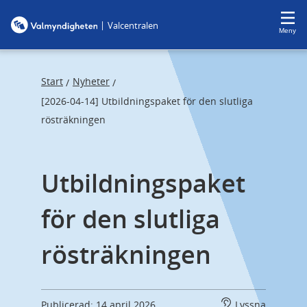
F
F
|
Valcentralen
o
o
Meny
c
c
u
u
s
s
Start
Nyheter
/
/
t
t
[2026-04-14] Utbildningspaket för den slutliga
r
r
rösträkningen
a
a
p
p
Utbildningspaket 
s
e
t
n
för den slutliga 
a
d
r
rösträkningen
t
Publicerad: 14 april 2026
Lyssna