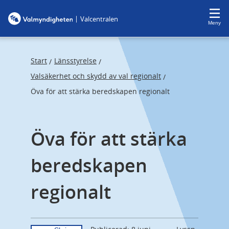
F
F
|
Valcentralen
o
o
Meny
c
c
u
u
s
s
Start
Länsstyrelse
/
/
t
t
Valsäkerhet och skydd av val regionalt
/
r
r
Öva för att stärka beredskapen regionalt
a
a
p
p
s
e
Öva för att stärka 
t
n
a
d
beredskapen 
r
regionalt
t