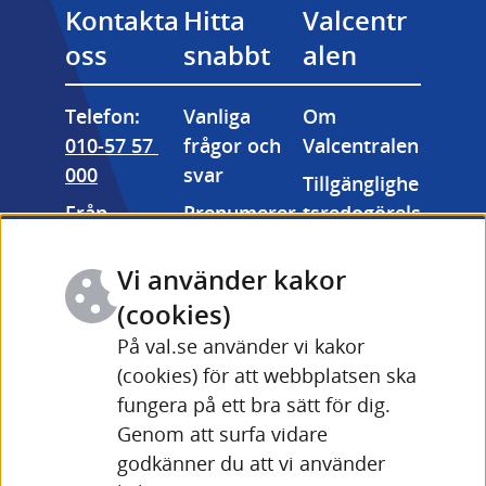
Kontakta 
Hitta 
Valcentr
oss
snabbt
alen
Telefon: 
Vanliga 
Om 
010-57 57 
frågor och 
Valcentralen
000
svar
Tillgänglighe
Från 
Prenumerer
tsredogörels
utlandet: 
a på våra 
e
+46 (0) 10-57 
nyhetsbrev
Vi använder kakor
Kakor 
57 000
Valmyndigh
(cookies)
(cookies)
Fler 
etens 
På val.se använder vi kakor
Länk till annan webbpla
kontaktuppg
bildarkiv
(cookies) för att webbplatsen ska
ifter och 
fungera på ett bra sätt för dig.
Driftinforma
öppettider
Genom att surfa vidare
tion Valid 
Länk till annan webbplats
godkänner du att vi använder
(val.se)