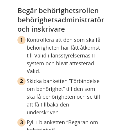
v
v
,
,
a
a
Begär behörighetsrollen 
r
r
behörighetsadministratör 
e
e
och inskrivare
,
,
Kontrollera att den som ska få 
behörigheten har fått åtkomst 
till Valid i länsstyrelsernas IT-
system och blivit attesterad i 
Valid.
Skicka banketten ”Förbindelse 
om behörighet” till den som 
ska få behörigheten och se till 
att få tillbaka den 
underskriven.
Fyll i blanketten ”Begäran om 
behörighet”.