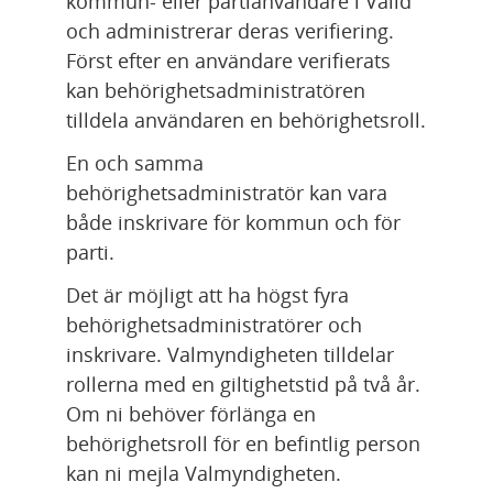
kommun- eller partianvändare i Valid 
s
s
t
t
och administrerar deras verifiering. 
t
t
ö
ö
Först efter en användare verifierats 
r
r
r
r
kan behörighetsadministratören 
a
a
o
o
tilldela användaren en behörighetsroll.
t
t
c
c
En och samma 
ö
ö
h
h
behörighetsadministratör kan vara 
r
r
i
i
både inskrivare för kommun och för 
o
o
n
n
parti.
c
c
s
s
h
h
k
k
Det är möjligt att ha högst fyra 
i
i
r
r
behörighetsadministratörer och 
n
n
i
i
inskrivare. Valmyndigheten tilldelar 
s
s
v
v
rollerna med en giltighetstid på två år. 
k
k
a
a
Om ni behöver förlänga en 
r
r
r
r
behörighetsroll för en befintlig person 
i
i
e
e
kan ni mejla Valmyndigheten.