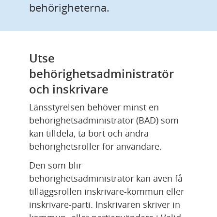
b
b
r
r
behörigheterna.
e
e
i
i
h
h
g
g
ö
ö
h
h
Utse 
r
r
e
e
i
i
t
t
behörighetsadministratör 
g
g
s
s
och inskrivare
h
h
a
a
Länsstyrelsen behöver minst en 
e
e
d
d
behörighetsadministratör (BAD) som 
t
t
m
m
kan tilldela, ta bort och ändra 
s
s
i
i
behörighetsroller för användare.
a
a
n
n
d
d
i
i
Den som blir 
m
m
s
s
behörighetsadministratör kan även få 
i
i
t
t
tilläggsrollen inskrivare-kommun eller 
n
n
r
r
inskrivare-parti. Inskrivaren skriver in 
i
i
a
a