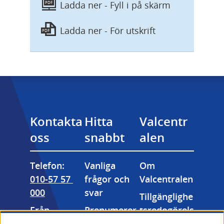
Ladda ner -
Fyll i på skärm
PDF
Ladda ner -
För utskrift
PDF
Kontakta 
Hitta 
Valcentr
oss
snabbt
alen
Telefon: 
Vanliga 
Om 
010-57 57 
frågor och 
Valcentralen
000
svar
Tillgänglighe
Från 
Prenumerer
tsredogörels
utlandet: 
a på våra 
e