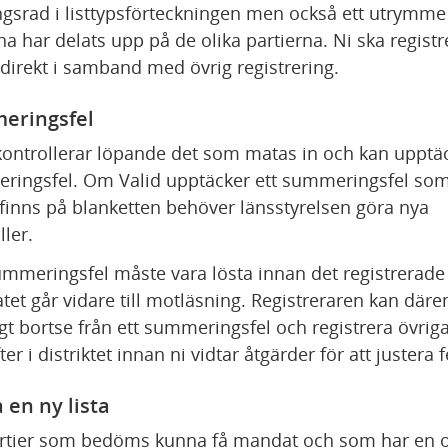
gsrad i listtypsförteckningen men också ett utrymme 
na har delats upp på de olika partierna. Ni ska registre
direkt i samband med övrig registrering.
eringsfel
kontrollerar löpande det som matas in och kan upptäc
ingsfel. Om Valid upptäcker ett summeringsfel som
finns på blanketten behöver länsstyrelsen göra nya 
ller.
ummeringsfel måste vara lösta innan det registrerade 
atet går vidare till motläsning. Registreraren kan däre
lligt bortse från ett summeringsfel och registrera övriga
er i distriktet innan ni vidtar åtgärder för att justera f
 en ny lista
rtier som bedöms kunna få mandat och som har en ol