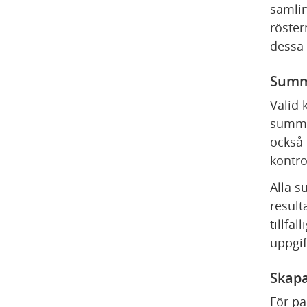
samlin
röster
dessa 
Summ
Valid 
summer
också 
kontro
Alla s
result
tillfä
uppgift
Skapa
För pa