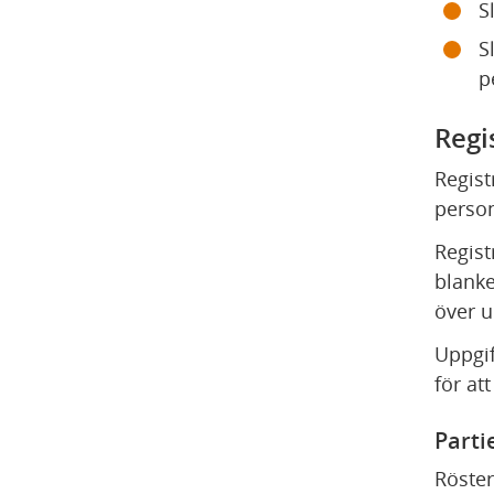
S
S
p
Regi
Regist
person
Regist
blanke
över u
Uppgif
för att
Parti
Röster