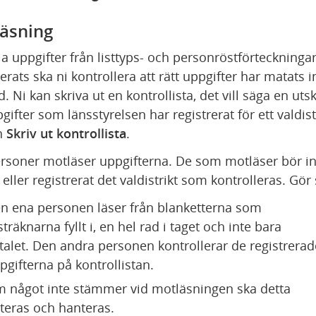
äsning
la uppgifter från listtyps- och personröstförteckningar
rerats ska ni kontrollera att rätt uppgifter har matats in
d. Ni kan skriva ut en kontrollista, det vill säga en utskr
ifter som länsstyrelsen har registrerat för ett valdistri
 
Skriv ut kontrollista
.
rsoner motläser uppgifterna. De som motläser bör int
 eller registrerat det valdistrikt som kontrolleras. Gör 
n ena personen läser från blanketterna som 
sträknarna fyllt i, en hel rad i taget och inte bara 
talet. Den andra personen kontrollerar de registrerade
pgifterna på kontrollistan.
 något inte stämmer vid motläsningen ska detta 
teras och hanteras.