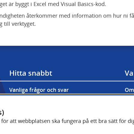
get är byggt i Excel med Visual Basics-kod.
ndigheten återkommer med information om hur ni får
g till verktyget.
Hitta snabbt
Va
Vanliga frågor och svar
Om 
Prenumerera på våra nyhetsbrev
Til
Länk till annan webbp
s)
Valmyndighetens bildarkiv
Kak
) för att webbplatsen ska fungera på ett bra sätt för 
Länk till annan we
Driftinformation Valid (val.se)