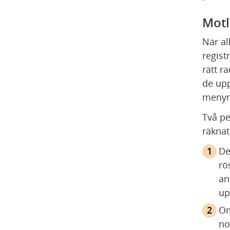
Motl
När al
regist
rätt ra
de uppg
menyn
Två pe
räknat
De
rö
an
up
Om
no