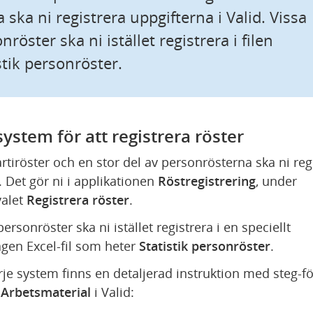
da ska ni registrera uppgifterna i Valid. Vissa 
nröster ska ni istället registrera i filen 
stik personröster.
system för att registrera röster
artiröster och en stor del av personrösterna ska ni regi
. Det gör ni i applikationen 
Röstregistrering
, under 
alet 
Registrera röster
.
ersonröster ska ni istället registrera i en speciellt 
gen Excel-fil som heter 
Statistik personröster
.
rje system finns en detaljerad instruktion med steg-för
 
Arbetsmaterial 
i Valid: