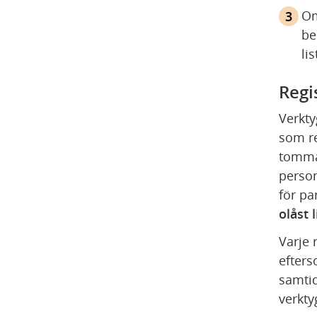
Om
be
li
Regi
Verkty
som re
tomma 
person
för pa
olåst l
Varje 
efters
samtid
verktyg