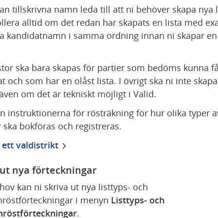
kan tillskrivna namn leda till att ni behöver skapa nya li
llera alltid om det redan har skapats en lista med exa
 kandidatnamn i samma ordning innan ni skapar en 
stor ska bara skapas för partier som bedöms kunna få
 och som har en olåst lista. I övrigt ska ni inte skapa
, även om det är tekniskt möjligt i Valid.
n instruktionerna för rösträkning för hur olika typer av
r ska bokföras och registreras.
ett valdistrikt
 ut nya förteckningar
hov kan ni skriva ut nya listtyps- och 
röstförteckningar i menyn 
Listtyps- och 
nröstförteckningar
.