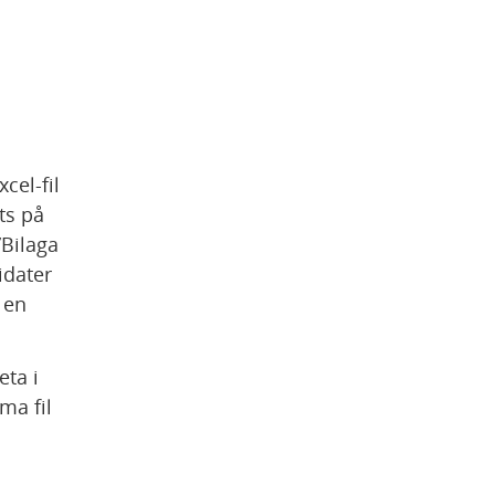
el-fil 
s på 
Bilaga 
dater 
 och som har en 
ta i 
a fil 