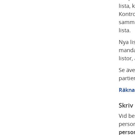
lista, 
Kontro
samma
lista.
Nya li
mandat
listor
Se äve
partie
Räkna 
Skriv
Vid be
person
perso