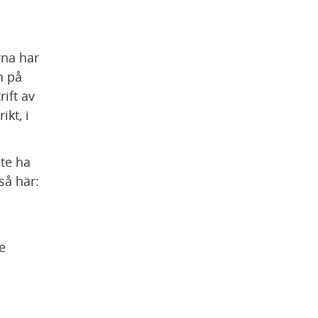
na har 
 på 
ift av 
kt, i 
e ha 
så här:
 