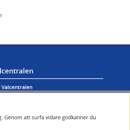
 
lcentralen
Valcentralen
lgänglighetsredogörelse
lats.
or (cookies)
dig. Genom att surfa vidare godkänner du
bbplats.