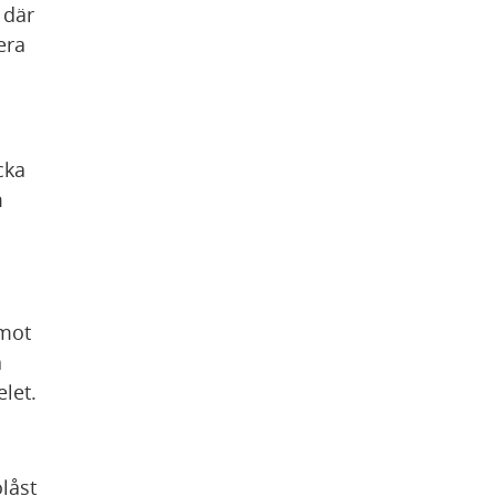
där 
ra 
ka 
 
mot 
 
elet.
åst 