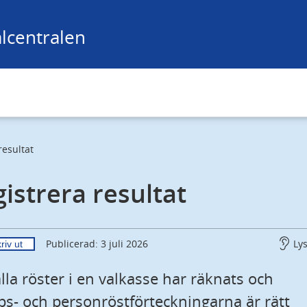
lcentralen
resultat
istrera resultat
Ly
Publicerad: 3 juli 2026
riv ut
lla röster i en valkasse har räknats och 
yps- och personröstförteckningarna är rätt 