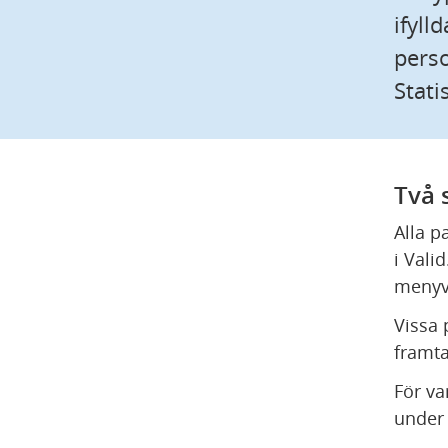
ifyll
perso
Stati
Två 
Alla p
i Valid
menyv
Vissa p
framta
För va
under