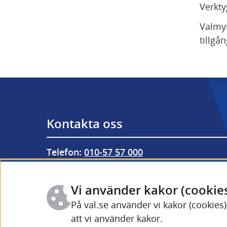
Verkty
Valmy
tillgån
Kontakta oss
Telefon: 
010-57 57 000
Från utlandet: 
+46 (0) 10-57 57 000
Vi använder kakor (cookie
Fler kontaktuppgifter och öppettider
På val.se använder vi kakor (cookies
att vi använder kakor.