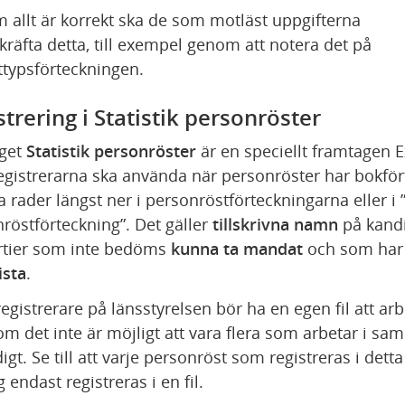
 allt är korrekt ska de som motläst uppgifterna 
kräfta detta, till exempel genom att notera det på 
sttypsförteckningen.
strering i Statistik personröster
get 
Statistik personröster 
är en speciellt framtagen Exc
gistrerarna ska använda när personröster har bokfört
rader längst ner i personröstförteckningarna eller i ”
röstförteckning”. Det gäller 
tillskrivna namn
 på kandi
rtier som inte bedöms 
kunna ta mandat
ista
.
registrerare på länsstyrelsen bör ha en egen fil att arbe
om det inte är möjligt att vara flera som arbetar i samm
igt. Se till att varje personröst som registreras i detta 
 endast registreras i en fil.