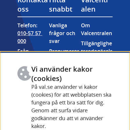
oss
snabbt
alen
Telefon: 
Vanliga 
Om 
010-57 57 
frågor och 
Valcentralen
000
svar
Tillgänglighe
Från 
Prenumerer
tsredogörels
utlandet: 
a på våra 
e
+46 (0) 10-57 
nyhetsbrev
Vi använder kakor
Kakor 
57 000
Valmyndigh
(cookies)
(cookies)
Fler 
etens 
På val.se använder vi kakor
Länk till annan webbpla
kontaktuppg
bildarkiv
(cookies) för att webbplatsen ska
ifter och 
fungera på ett bra sätt för dig.
Driftinforma
öppettider
Genom att surfa vidare
tion Valid 
Länk till annan webbplats
godkänner du att vi använder
(val.se)
kakor.