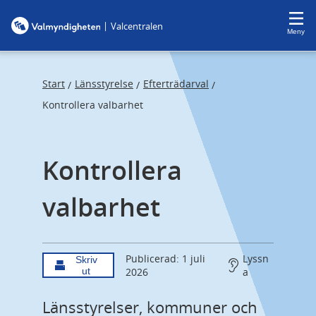
F
F
|
Valcentralen
o
o
Meny
c
c
u
u
s
s
Start
Länsstyrelse
Efterträdarval
/
/
/
t
t
Kontrollera valbarhet
r
r
a
a
Kontrollera 
p
p
s
e
valbarhet
t
n
a
d
r
t
Publicerad: 1 juli
Lyssn
Skriv
ut
2026
a
Länsstyrelser, kommuner och 