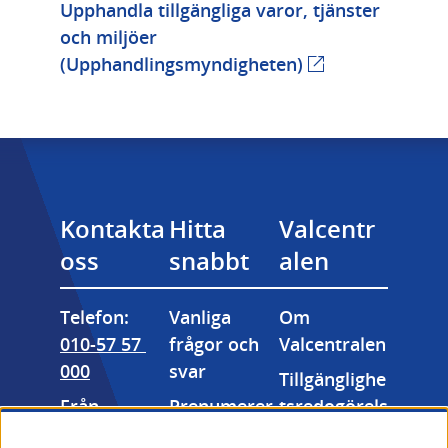
Upphandla tillgängliga varor, tjänster 
och miljöer 
Länk till annan 
(Upphandlingsmyndigheten)
Kontakta 
Hitta 
Valcentr
oss
snabbt
alen
Telefon: 
Vanliga 
Om 
010-57 57 
frågor och 
Valcentralen
000
svar
Tillgänglighe
Från 
Prenumerer
tsredogörels
utlandet: 
a på våra 
e