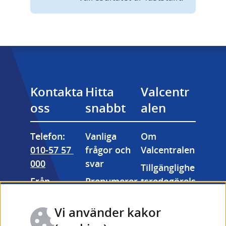
Kontakta 
Hitta 
Valcentr
oss
snabbt
alen
Telefon: 
Vanliga 
Om 
010-57 57 
frågor och 
Valcentralen
000
svar
Tillgänglighe
Från 
Prenumerer
tsredogörels
utlandet: 
a på våra 
e
+46 (0) 10-57 
nyhetsbrev
Vi använder kakor
Kakor 
57 000
Valmyndigh
(cookies)