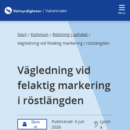
F
F
|
Valcentralen
o
o
Meny
c
c
u
u
s
s
Start
Kommun
Röstning i vallokal
/
/
/
t
t
Vägledning vid felaktig markering i röstlängden
r
r
a
a
Vägledning vid 
p
p
s
e
felaktig markering 
t
n
a
d
i röstlängden
r
t
Publicerad: 6 juli
Lyssn
Skriv
ut
2026
a