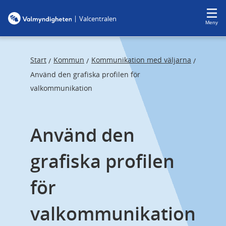
F
F
|
Valcentralen
o
o
Meny
c
c
u
u
s
s
Start
Kommun
Kommunikation med väljarna
/
/
/
t
t
Använd den grafiska profilen för
r
r
valkommunikation
a
a
p
p
Använd den 
s
e
t
n
grafiska profilen 
a
d
r
för 
t
valkommunikation