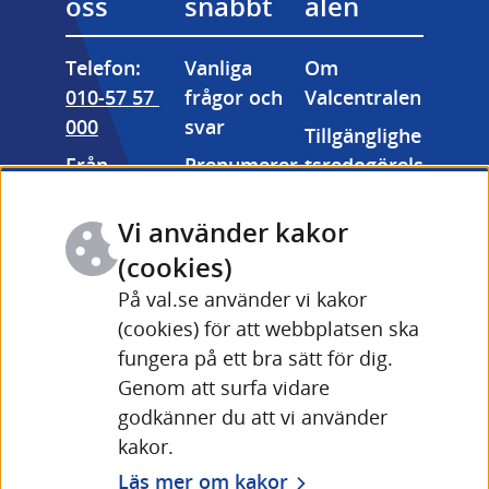
oss
snabbt
alen
Telefon: 
Vanliga 
Om 
010-57 57 
frågor och 
Valcentralen
000
svar
Tillgänglighe
Från 
Prenumerer
tsredogörels
utlandet: 
a på våra 
e
+46 (0) 10-57 
nyhetsbrev
Vi använder kakor
Kakor 
57 000
Valmyndigh
(cookies)
(cookies)
Fler 
etens 
På val.se använder vi kakor
Länk till annan webbpla
kontaktuppg
bildarkiv
(cookies) för att webbplatsen ska
ifter och 
fungera på ett bra sätt för dig.
Driftinforma
öppettider
Genom att surfa vidare
tion Valid 
Länk till annan webbplats
godkänner du att vi använder
(val.se)
kakor.
Läs mer om kakor