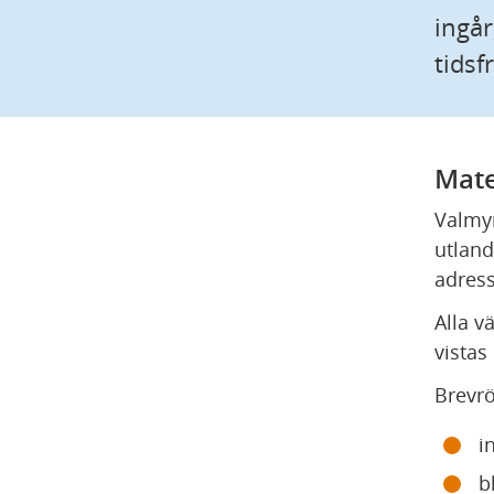
ingår
tidsf
Mate
Valmyn
utland
adress
Alla v
vistas
Brevrö
i
b