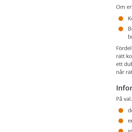
Om en 
K
B
b
Fördel
rätt k
ett du
når r
Infor
På val
d
e
i