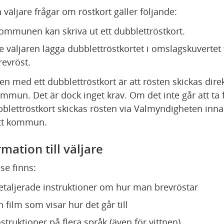
väljare frågar om röstkort gäller följande:
ommunen kan skriva ut ett dubblettröstkort.
e väljaren lägga dubblettröstkortet i omslagskuvertet f
revröst.
en med ett dubblettröstkort är att rösten skickas direkt 
ommun. Det är dock inget krav. Om det inte går att ta 
bblettröstkort skickas rösten via Valmyndigheten inna
ätt kommun.
mation till väljare
.se finns:
etaljerade instruktioner om hur man brevröstar
n film som visar hur det går till
nstruktioner på flera språk (även för vittnen)