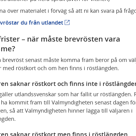
na över materialet i förväg så att ni kan svara på frågo
Länk till annan webbplats.
vröstar du från utlandet
frister – när måste brevrösten vara 
mme?
 brevröst senast måste komma fram beror på om välj
r med röstkort och om hen finns i röstlängden.
ren saknar röstkort och finns inte i röstlängde
gäller utlandssvenskar som har fallit ur röstlängden. 
ha kommit fram till Valmyndigheten senast dagen för
en, så att Valmyndigheten hinner lägga till väljaren i 
ngden.
ren saknar röstkort men finns i röstlängden