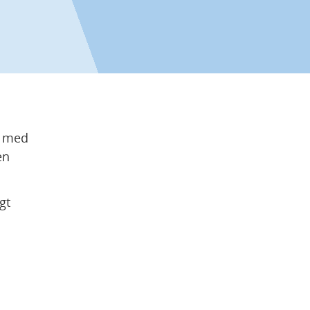
 med 
n 
t 