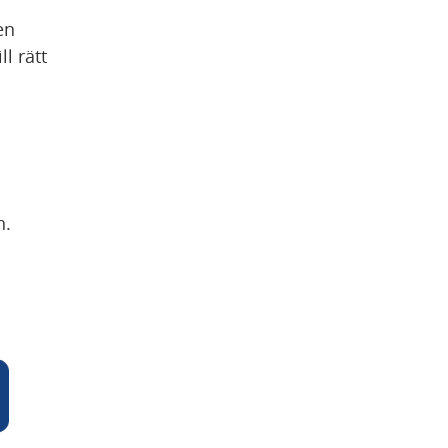
n 
 rätt 
n.