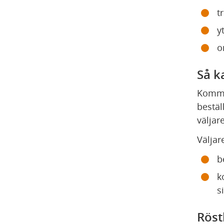
t
y
o
Så k
Kommun
bestäl
väljar
Väljar
b
k
s
Röst