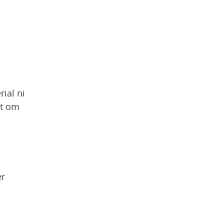
al ni 
t om 
r 