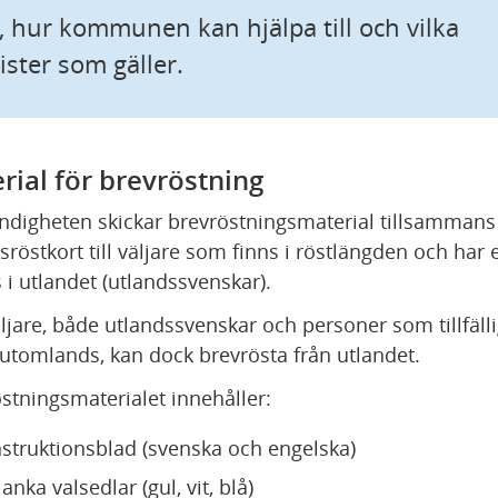
, hur kommunen kan hjälpa till och vilka 
rister som gäller.
rial för brevröstning
digheten skickar brevröstningsmaterial tillsammans
sröstkort till väljare som finns i röstlängden och har e
 i utlandet (utlandssvenskar).
äljare, både utlandssvenskar och personer som tillfällig
 utomlands, kan dock brevrösta från utlandet.
stningsmaterialet innehåller:
nstruktionsblad (svenska och engelska)
lanka valsedlar (gul, vit, blå)