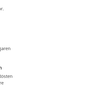
r.
aren 
n
Rösten 
e 