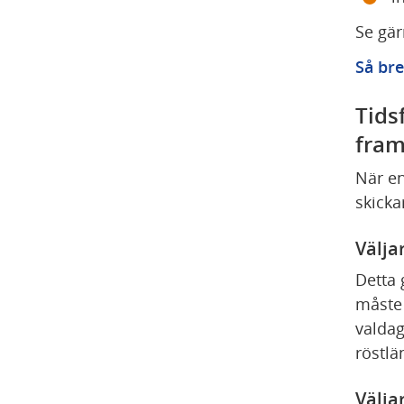
Se gär
Så bre
Tids
fra
När en
skicka
Välja
Detta 
måste 
valdag
röstlä
Välja