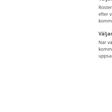
Rösten
efter 
kommun
Välja
När vä
kommu
uppsam