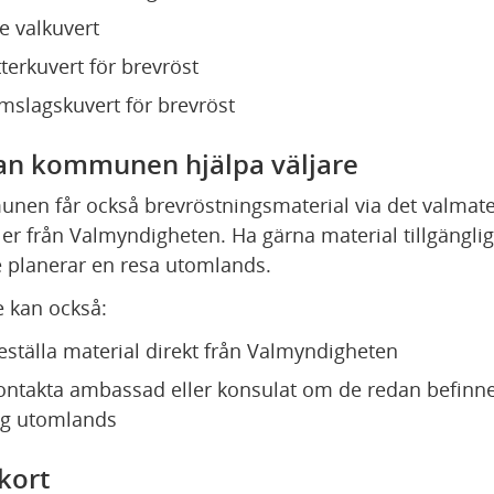
re valkuvert
tterkuvert för brevröst
mslagskuvert för brevröst
an kommunen hjälpa väljare
en får också brevröstningsmaterial via det valmateri
ler från Valmyndigheten. Ha gärna material tillgänglig
e planerar en resa utomlands.
e kan också:
eställa material direkt från Valmyndigheten
ontakta ambassad eller konsulat om de redan befinne
ig utomlands
kort