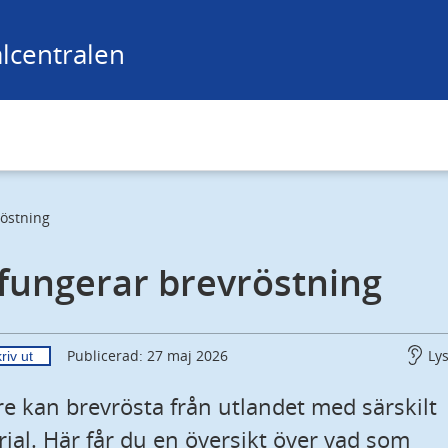
lcentralen
röstning
fungerar brevröstning
Ly
Publicerad: 27 maj 2026
riv ut
re kan brevrösta från utlandet med särskilt 
ial. Här får du en översikt över vad som 