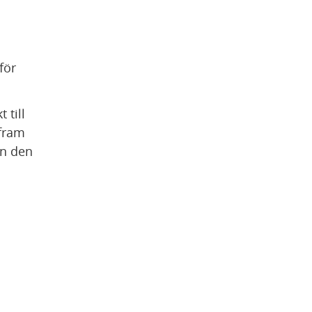
ör 
till 
fram 
n den 