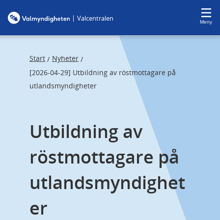
F
F
|
Valcentralen
o
o
Meny
c
c
u
u
s
s
Start
Nyheter
/
/
t
t
[2026-04-29] Utbildning av röstmottagare på
r
r
utlandsmyndigheter
a
a
p
p
Utbildning av 
s
e
t
n
röstmottagare på 
a
d
r
utlandsmyndighet
t
er