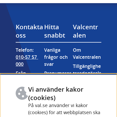
Kontakta 
Hitta 
Valcentr
oss
snabbt
alen
Telefon: 
Vanliga 
Om 
010-57 57 
frågor och 
Valcentralen
000
svar
Tillgänglighe
Från 
Prenumerer
tsredogörels
utlandet: 
a på våra 
e
+46 (0) 10-57 
nyhetsbrev
Vi använder kakor
Kakor 
57 000
Valmyndigh
(cookies)
(cookies)
Fler 
etens 
På val.se använder vi kakor
Länk till annan webbpla
kontaktuppg
bildarkiv
(cookies) för att webbplatsen ska