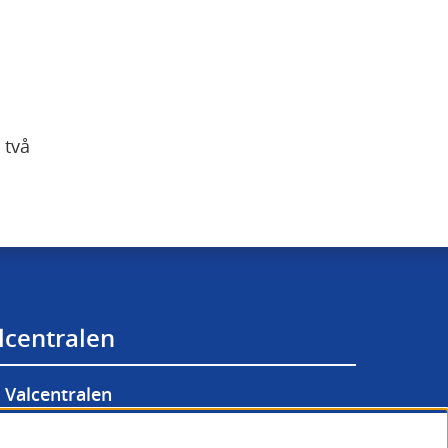
två 
lcentralen
Valcentralen
lgänglighetsredogörelse