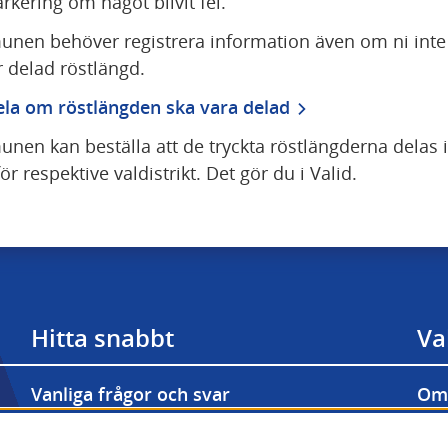
rkering om något blivit fel.
en behöver registrera information även om ni inte 
 delad röstlängd.
la om röstlängden ska vara delad
en kan beställa att de tryckta röstlängderna delas i 
ör respektive valdistrikt. Det gör du i Valid.
Hitta snabbt
Va
Vanliga frågor och svar
Om 
Prenumerera på våra nyhetsbrev
Til