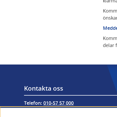
klarma
Kommun
önskar
Medde
Kommun
delar f
Kontakta oss
Telefon: 
010-57 57 000
Från utlandet: 
+46 (0) 10-57 57 000