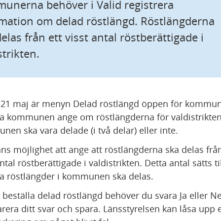
nerna behöver i Valid registrera 
mation om delad röstlängd. Röstlängderna 
elas från ett visst antal röstberättigade i 
strikten.
-21 maj är menyn Delad röstlängd öppen för kommune
a kommunen ange om röstlängderna för valdistrikten 
en ska vara delade (i två delar) eller inte.
nns möjlighet att ange att röstlängderna ska delas från 
ntal röstberättigade i valdistrikten. Detta antal sätts till
a röstlängder i kommunen ska delas.
t beställa delad röstlängd behöver du svara Ja eller Ne
rera ditt svar och spara. Länsstyrelsen kan låsa upp e