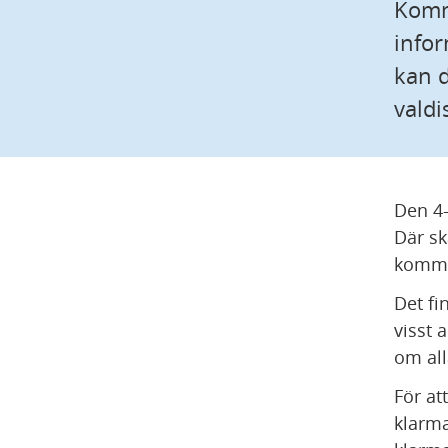
Kommu
infor
kan d
valdi
Den 4
Där sk
kommun
Det fi
visst a
om all
För at
klarma