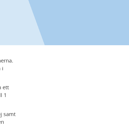
rna. 
i 
ett 
 1 
j samt 
n 