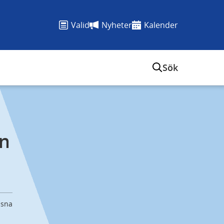
Valid
Nyheter
Kalender
Sök
n 
ssna