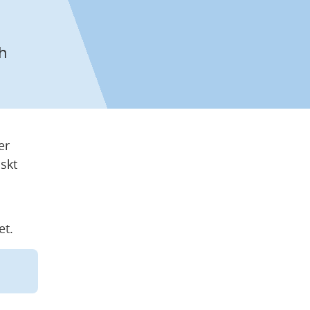
 
r 
kt 
et.