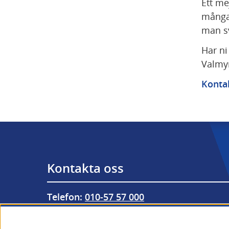
Ett me
många 
man sv
Har ni 
Valmy
Konta
Kontakta oss
Telefon: 
010-57 57 000
Från utlandet: 
+46 (0) 10-57 57 000