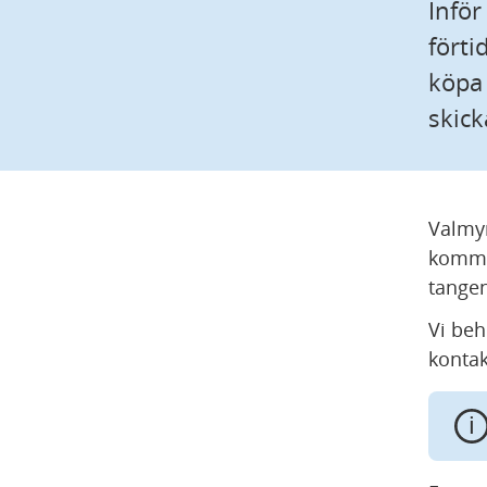
Inför
förti
köpa
skick
Valmyn
kommun
tangen
Vi beh
kontak