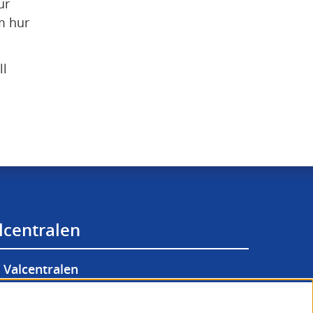
r 
 hur 
l 
lcentralen
Valcentralen
lgänglighetsredogörelse