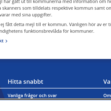
jl har gått ut till kommunerna med information om hu
skanners som tilldelats respektive kommun samt om
arar med sina uppgifter.
ej fått detta mejl till er kommun. Vänligen hör av er til
ndighetens funktionsbrevlåda för kommuner.
kt
Hitta snabbt
Va
Vanliga frågor och svar
Om 
Prenumerera på våra nyhetsbrev
Til