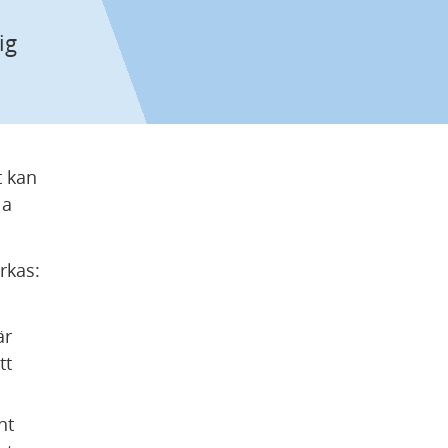
g 
 kan 
a 
rkas:
r 
t 
t 