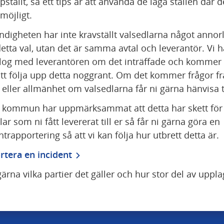
pställt, så ett tips är att använda de låga ställen där de
 möjligt.
digheten har inte kravställt valsedlarna något annor
detta val, utan det är samma avtal och leverantör. Vi h
log med leverantören om det inträffade och kommer e
att följa upp detta noggrant. Om det kommer frågor fr
eller allmänhet om valsedlarna får ni gärna hänvisa ti
kommun har uppmärksammat att detta har skett för 
ar som ni fått levererat till er så får ni gärna göra en 
ntrapportering så att vi kan följa hur utbrett detta är.
tera en incident
ärna vilka partier det gäller och hur stor del av uppla