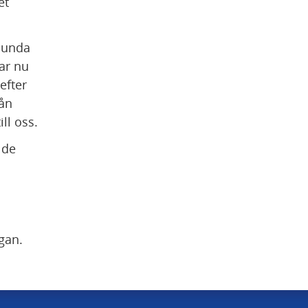
t 
lunda 
ar nu 
fter 
ån 
ll oss.
de 
gan.