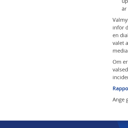
up
är
Valmyn
inför 
en dia
valet 
media 
Om er 
valsedl
incide
Rappor
Ange g