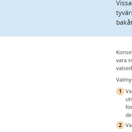
Vissa
tyvär
bakåt
Konsek
vara s
valsed
Valmyn
Va
ut
fö
de
Va