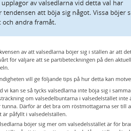
 upplagor av valsedlarna vid detta val har 
r tendensen att böja sig något. Vissa böjer si
 och andra framåt.
vensen av att valsedlarna böjer sig i ställen är att det
vårt för väljare att se partibeteckningen på den aktuell
eln.
digheten vill ge följande tips på hur detta kan motve
d vi kan se så tycks valsedlarna inte böja sig i samma 
sträckning om valsedelbuntarna i valsedelstället inte ä
r tunna. Därför är det bra om röstmottagarna ser till at
t är påfyllt i valsedelställen.
lsedlarna böjer sig mer om valsedelsstället är för bran