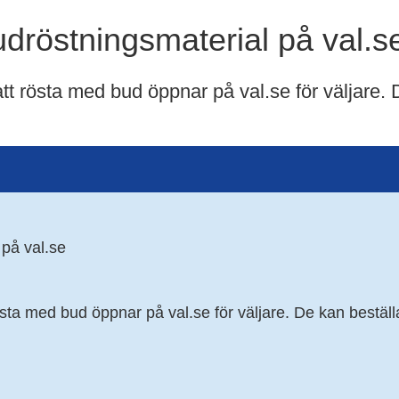
udröstningsmaterial på val.s
att rösta med bud öppnar på val.se för väljare. De 
 på val.se
östa med bud öppnar på val.se för väljare. De kan beställa 