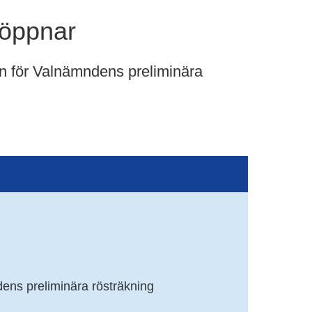
 öppnar
an för Valnämndens preliminära 
dens preliminära rösträkning