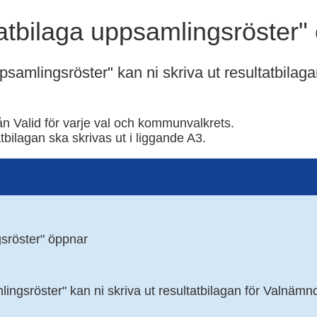
tatbilaga uppsamlingsröster"
psamlingsröster" kan ni skriva ut resultatbilag
n Valid för varje val och kommunvalkrets.
tbilagan ska skrivas ut i liggande A3.
gsröster" öppnar
lingsröster" kan ni skriva ut resultatbilagan för Valnämn